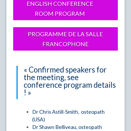
ENGLISH CONFERENCE
ROOM PROGRAM
PROGRAMME DE LA SALLE
FRANCOPHONE
« Confirmed speakers for
the meeting, see
conference program details
! »
Dr Chris Astill-Smith, osteopath
(USA)
Dr
Shawn Belliveau, osteopath