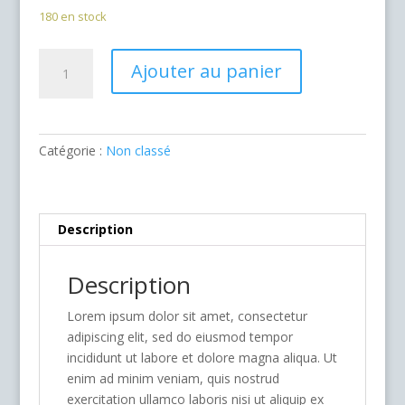
180 en stock
quantité
Ajouter au panier
de
Gala
samedi
Catégorie :
Non classé
Description
Description
Lorem ipsum dolor sit amet, consectetur
adipiscing elit, sed do eiusmod tempor
incididunt ut labore et dolore magna aliqua. Ut
enim ad minim veniam, quis nostrud
exercitation ullamco laboris nisi ut aliquip ex